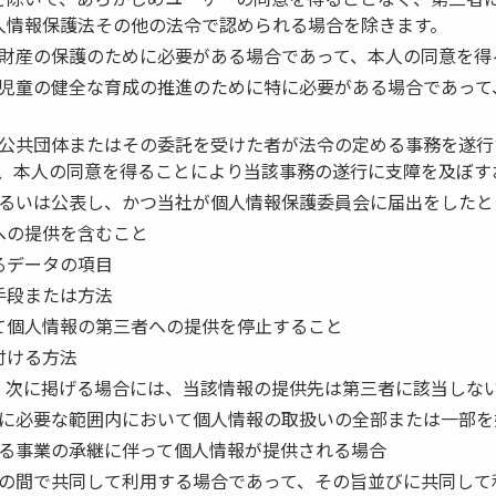
人情報保護法その他の法令で認められる場合を除きます。
財産の保護のために必要がある場合であって、本人の同意を得
児童の健全な育成の推進のために特に必要がある場合であって
公共団体またはその委託を受けた者が法令の定める事務を遂行
、本人の同意を得ることにより当該事務の遂行に支障を及ぼす
るいは公表し、かつ当社が個人情報保護委員会に届出をしたと
への提供を含むこと
るデータの項目
手段または方法
て個人情報の第三者への提供を停止すること
付ける方法
、次に掲げる場合には、当該情報の提供先は第三者に該当しな
に必要な範囲内において個人情報の取扱いの全部または一部を
る事業の承継に伴って個人情報が提供される場合
の間で共同して利用する場合であって、その旨並びに共同して